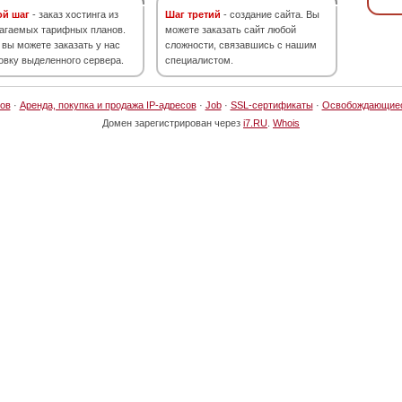
ой шаг
- заказ хостинга из
Шаг третий
- создание сайта. Вы
агаемых тарифных планов.
можете заказать сайт любой
 вы можете заказать у нас
сложности, связавшись с нашим
овку выделенного сервера.
специалистом.
ов
·
Аренда, покупка и продажа IP-адресов
·
Job
·
SSL-сертификаты
·
Освобождающие
Домен зарегистрирован через
i7.RU
.
Whois