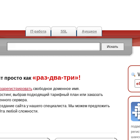
IT-работа
SSL
Аукцион
W
«раз-два-три»!
т просто как
зарегистрировать
свободное доменное имя.
остинг, выбрав подходящий тарифный план или заказать
енного сервера.
оздание сайта у нашего специалиста. Мы можем предложить
йта любой сложности.
пода
регис
шанс