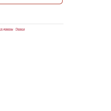
ся домены
·
Прокси